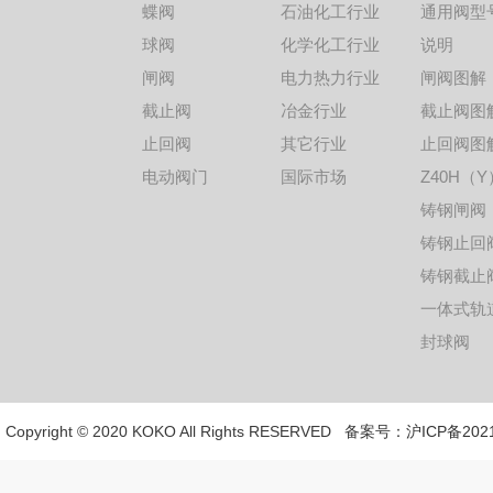
蝶阀
石油化工行业
通用阀型
球阀
化学化工行业
说明
闸阀
电力热力行业
闸阀图解
截止阀
冶金行业
截止阀图
止回阀
其它行业
止回阀图
电动阀门
国际市场
Z40H（Y
铸钢闸阀
铸钢止回
铸钢截止
一体式轨
封球阀
Copyright © 2020 KOKO All Rights RESERVED 备案号：
沪ICP备2021