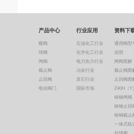
产品中心
行业应用
资料下
蝶阀
石油化工行业
通用阀型
球阀
化学化工行业
说明
闸阀
电力热力行业
闸阀图解
截止阀
冶金行业
截止阀图
止回阀
其它行业
止回阀图
电动阀门
国际市场
Z40H（Y
铸钢闸阀
铸钢止回
铸钢截止
一体式轨
封球阀